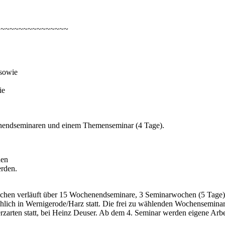
~~~~~~~~~~~~~~~~
 sowie
ie
henendseminaren und einem Themenseminar (4 Tage).
den
rden.
chen verläuft
über 15 Wochenendseminare, 3 Seminarwochen (5 Tage), in
lich in Wernigerode/Harz statt. Die frei zu wählenden Wochenseminare
erzarten statt, bei Heinz Deuser. Ab dem 4. Seminar werden eigene Arbe