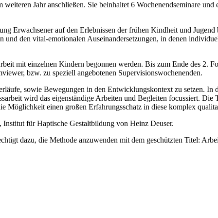
em weiteren Jahr anschließen. Sie beinhaltet 6 Wochenendseminare und
ng Erwachsener auf den Erlebnissen der frühen Kindheit und Jugend bas
nd den vital-emotionalen Auseinandersetzungen, in denen individuelle
rbeit mit einzelnen Kindern begonnen werden. Bis zum Ende des 2. Fort
mviewer, bzw. zu speziell angebotenen Supervisionswochenenden.
r Verläufe, sowie Bewegungen in den Entwicklungskontext zu setzen. In
sarbeit wird das eigenständige Arbeiten und Begleiten focussiert. Die
ie Möglichkeit einen großen Erfahrungsschatz in diese komplex qualita
, Institut für Haptische Gestaltbildung von Heinz Deuser.
erechtigt dazu, die Methode anzuwenden mit dem geschützten Titel: Arb